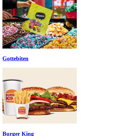
Inspiration
Sök
Öppettider
Gottebiten
Praktisk information
Lediga jobb
Magasin
Presentkort
Min Shopping-app
Burger King