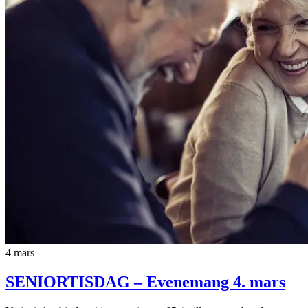
4
mars
SENIORTISDAG
– Evenemang 4. mars