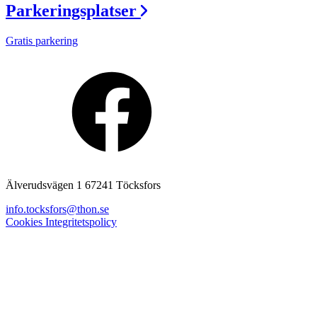
Parkeringsplatser
Gratis parkering
Älverudsvägen 1 67241 Töcksfors
info.tocksfors@thon.se
Cookies
Integritetspolicy