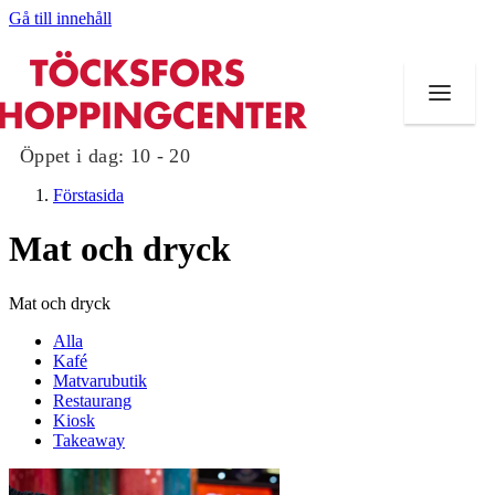
Gå till innehåll
Öppet i dag:
10 - 20
Förstasida
Mat och dryck
Butiker
Mat och dryck
Mat och dryck
Alla
Kafé
Matvarubutik
Evenemang
Restaurang
Kiosk
Erbjudanden
Takeaway
Kundklubb