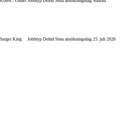
Scorett - Outlet
Jobbtyp
Deltid
Sista ansökningsdag
Snarast
Burger King
Jobbtyp
Deltid
Sista ansökningsdag
25. juli 2026