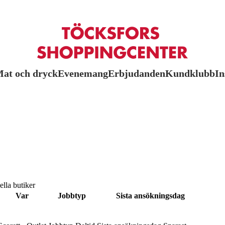
at och dryck
Evenemang
Erbjudanden
Kundklubb
In
lla butiker
Var
Jobbtyp
Sista ansökningsdag