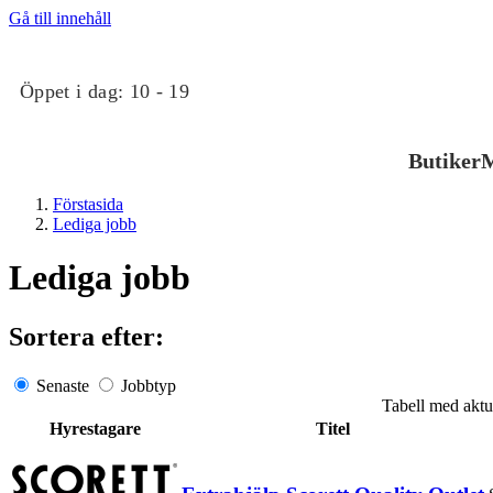
Gå till innehåll
Öppet i dag:
10 - 19
Butiker
M
Förstasida
Lediga jobb
Lediga jobb
Sortera efter:
Butiker
Senaste
Jobbtyp
Tabell med aktue
Mat och dryck
Hyrestagare
Titel