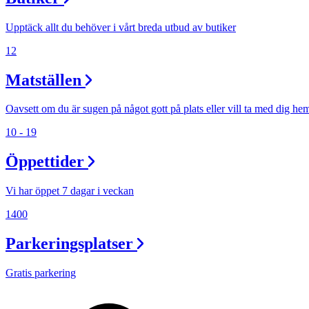
Lediga jobb
Upptäck allt du behöver i vårt breda utbud av butiker
Magasin
12
Presentkort
Matställen
Min Shopping-app
Oavsett om du är sugen på något gott på plats eller vill ta med dig he
10 - 19
Öppettider
Vi har öppet 7 dagar i veckan
1400
Parkeringsplatser
Gratis parkering