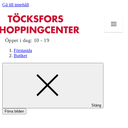
Gå till innehåll
Öppet i dag:
10 - 19
Förstasida
Butiker
Butiker
Mat och dryck
Evenemang
Stäng
Erbjudanden
Förra bilden
Kundklubb