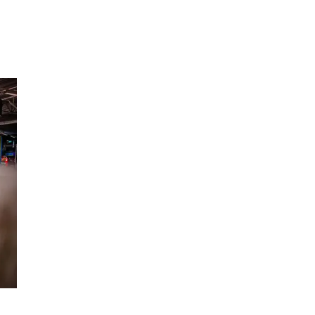
Inspiration
Sök
Öppettider
Praktisk information
Lediga jobb
Magasin
Presentkort
Min Shopping-app