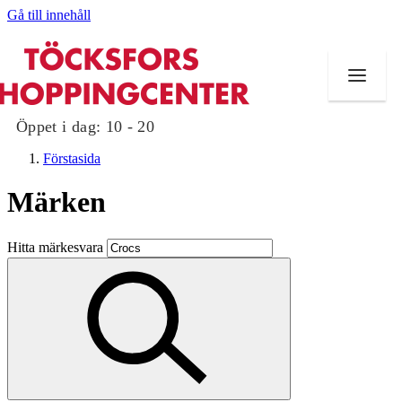
Gå till innehåll
Öppet i dag:
10 - 20
Förstasida
Märken
Butiker
Hitta märkesvara
Mat och dryck
Evenemang
Erbjudanden
Kundklubb