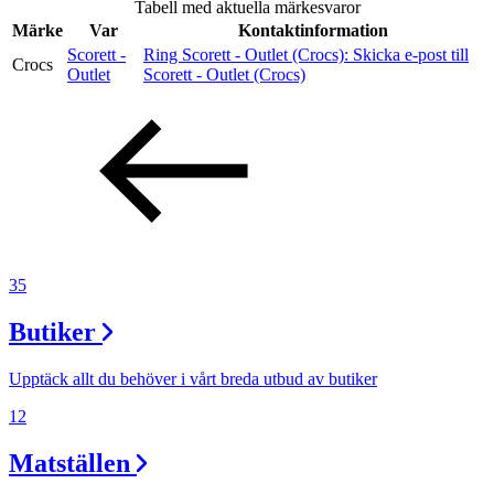
Tabell med aktuella märkesvaror
Inspiration
Märke
Var
Kontaktinformation
Scorett -
Ring Scorett - Outlet (Crocs):
Skicka e-post
till
Crocs
Outlet
Scorett - Outlet (Crocs)
Sök
Öppettider
Praktisk information
35
Lediga jobb
Butiker
Magasin
Presentkort
Upptäck allt du behöver i vårt breda utbud av butiker
Min Shopping-app
12
Matställen