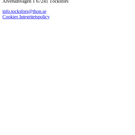
Älverudsvägen 1 67241 Töcksfors
info.tocksfors@thon.se
Cookies
Integritetspolicy