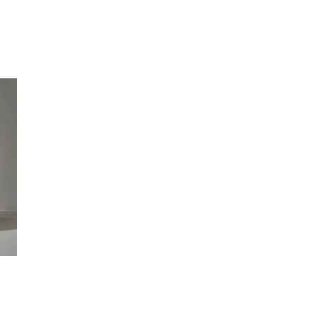
Inspiration
Sök
Öppettider
Praktisk information
Lediga jobb
Magasin
Presentkort
Min Shopping-app