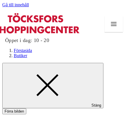
Gå till innehåll
Öppet i dag:
10 - 20
Förstasida
Butiker
Butiker
Mat och dryck
Evenemang
Stäng
Erbjudanden
Förra bilden
Kundklubb