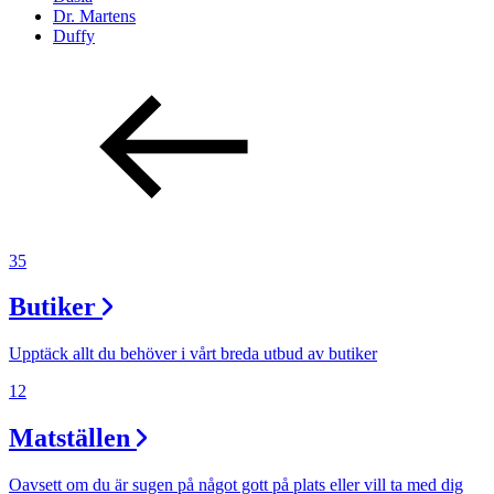
Dr. Martens
Duffy
35
Butiker
Upptäck allt du behöver i vårt breda utbud av butiker
12
Matställen
Oavsett om du är sugen på något gott på plats eller vill ta med dig