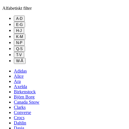
Alfabetiskt filter
A-D
E-G
H-J
K-M
N-P
Q-S
T-V
W-Å
Adidas
Alice
Ara
Axelda
Birkenstock
Björn Borg
Canada Snow
Clarks
Converse
Crocs
Dahlin
Dasia