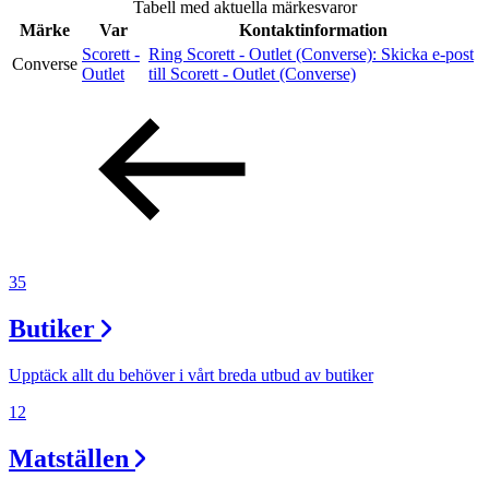
Tabell med aktuella märkesvaror
Inspiration
Märke
Var
Kontaktinformation
Scorett -
Ring Scorett - Outlet (Converse):
Skicka e-post
Converse
Outlet
till Scorett - Outlet (Converse)
Sök
Öppettider
Praktisk information
35
Lediga jobb
Butiker
Magasin
Presentkort
Upptäck allt du behöver i vårt breda utbud av butiker
Min Shopping-app
12
Matställen