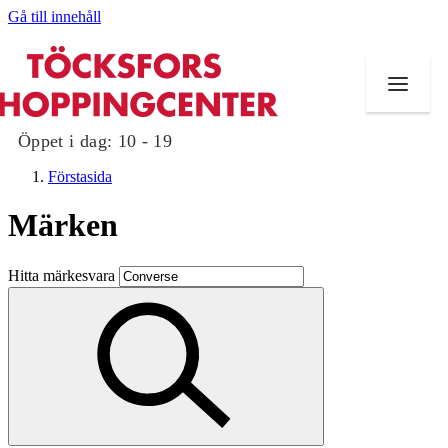
Gå till innehåll
Öppet i dag:
10 - 19
Förstasida
Märken
Butiker
Hitta märkesvara
Mat och dryck
Evenemang
Erbjudanden
Kundklubb