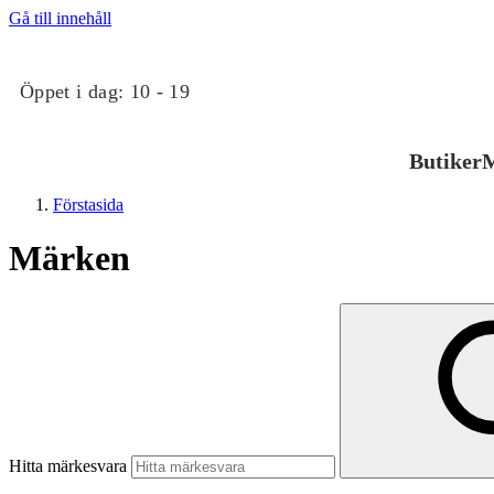
Gå till innehåll
Öppet i dag:
10 - 19
Butiker
M
Förstasida
Märken
Butiker
Mat och dryck
Hitta märkesvara