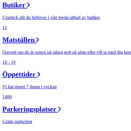
Butiker
Lediga jobb
Magasin
Upptäck allt du behöver i vårt breda utbud av butiker
12
Presentkort
Matställen
Min Shopping-app
Oavsett om du är sugen på något gott på plats eller vill ta med dig he
10 - 19
Öppettider
Vi har öppet 7 dagar i veckan
1400
Parkeringsplatser
Gratis parkering