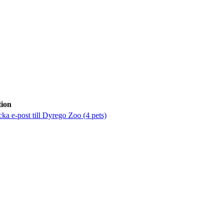
ion
cka e-post
till Dyrego Zoo (4 pets)