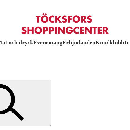
at och dryck
Evenemang
Erbjudanden
Kundklubb
In