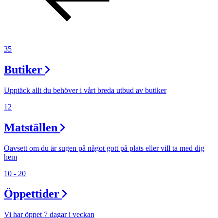
Inspiration
35
Sök
Butiker
Upptäck allt du behöver i vårt breda utbud av butiker
Öppettider
12
Praktisk information
Matställen
Lediga jobb
Magasin
Oavsett om du är sugen på något gott på plats eller vill ta med dig
hem
Presentkort
10 - 20
Min Shopping-app
Öppettider
Vi har öppet 7 dagar i veckan