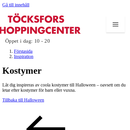
Gå till innehåll
Öppet i dag:
10 - 20
Förstasida
Inspiration
Kostymer
Butiker
Låt dig inspireras av coola kostymer till Halloween – oavsett om du
Mat och dryck
letar efter kostymer för barn eller vuxna.
Tillbaka till Halloween
Evenemang
Erbjudanden
Kundklubb