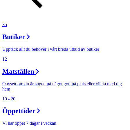
Inspiration
35
Sök
Butiker
Upptäck allt du behöver i vårt breda utbud av butiker
Öppettider
12
Praktisk information
Matställen
Lediga jobb
Oavsett om du är sugen på något gott på plats eller vill ta med dig
Magasin
hem
Presentkort
10 - 20
Min Shopping-app
Öppettider
Vi har öppet 7 dagar i veckan