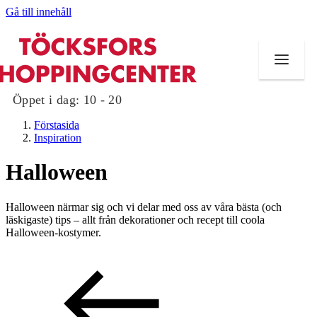
Gå till innehåll
Öppet i dag:
10 - 20
Förstasida
Inspiration
Halloween
Butiker
Halloween närmar sig och vi delar med oss ​​av våra bästa (och
Mat och dryck
läskigaste) tips – allt från dekorationer och recept till coola
Halloween-kostymer.
Evenemang
Erbjudanden
Kundklubb