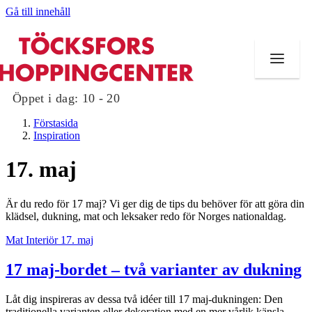
Gå till innehåll
Öppet i dag:
10 - 20
Förstasida
Inspiration
17. maj
Butiker
Är du redo för 17 maj? Vi ger dig de tips du behöver för att göra din
Mat och dryck
klädsel, dukning, mat och leksaker redo för Norges nationaldag.
Mat
Interiör
17. maj
Evenemang
17 maj-bordet – två varianter av dukning
Erbjudanden
Kundklubb
Låt dig inspireras av dessa två idéer till 17 maj-dukningen: Den
traditionella varianten eller dekoration med en mer vårlik känsla.