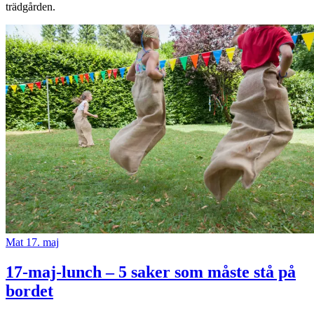
trädgården.
Mat
17. maj
17-maj-lunch – 5 saker som måste stå på
bordet