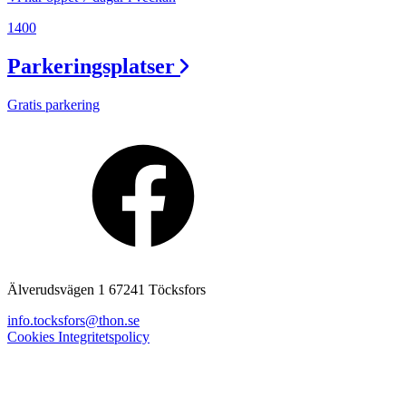
1400
Parkeringsplatser
Gratis parkering
Älverudsvägen 1 67241 Töcksfors
info.tocksfors@thon.se
Cookies
Integritetspolicy