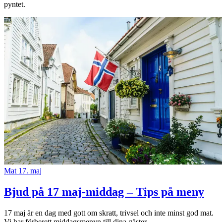
pyntet.
Mat
17. maj
Bjud på 17 maj-middag – Tips på meny
17 maj är en dag med gott om skratt, trivsel och inte minst god mat.
Vi har förberett middagsmenyn till dina gäster.