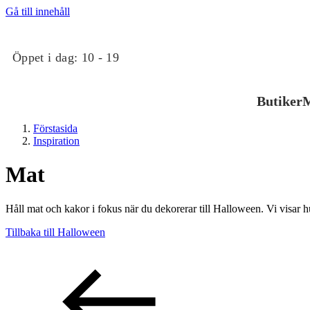
Gå till innehåll
Öppet i dag:
10 - 19
Butiker
M
Förstasida
Inspiration
Mat
Håll mat och kakor i fokus när du dekorerar till Halloween. Vi visar hu
Butiker
Tillbaka till Halloween
Mat och dryck