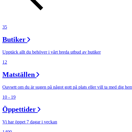
Evenemang
Erbjudanden
35
Kundklubb
Butiker
Upptäck allt du behöver i vårt breda utbud av butiker
Inspiration
12
Matställen
Sök
Oavsett om du är sugen på något gott på plats eller vill ta med dig he
10 - 19
Öppettider
Öppettider
Vi har öppet 7 dagar i veckan
Praktisk information
1400