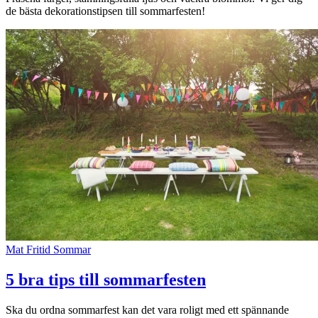
de bästa dekorationstipsen till sommarfesten!
Inspiration
Sök
Öppettider
Praktisk information
Lediga jobb
Magasin
Presentkort
Mat
Fritid
Sommar
Min Shopping-app
5 bra tips till sommarfesten
Ska du ordna sommarfest kan det vara roligt med ett spännande