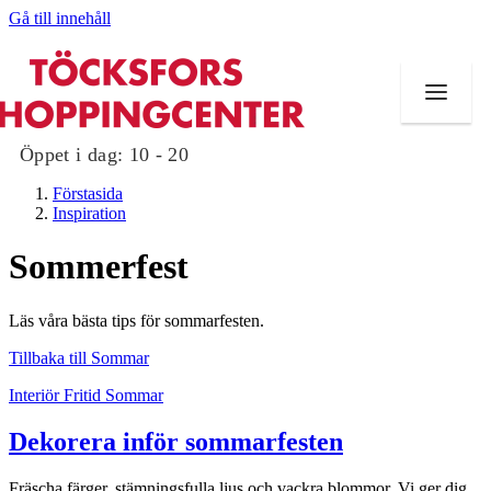
Gå till innehåll
Öppet i dag:
10 - 20
Förstasida
Inspiration
Sommerfest
Butiker
Läs våra bästa tips för sommarfesten.
Mat och dryck
Tillbaka till Sommar
Evenemang
Interiör
Fritid
Sommar
Erbjudanden
Dekorera inför sommarfesten
Kundklubb
Fräscha färger, stämningsfulla ljus och vackra blommor. Vi ger dig