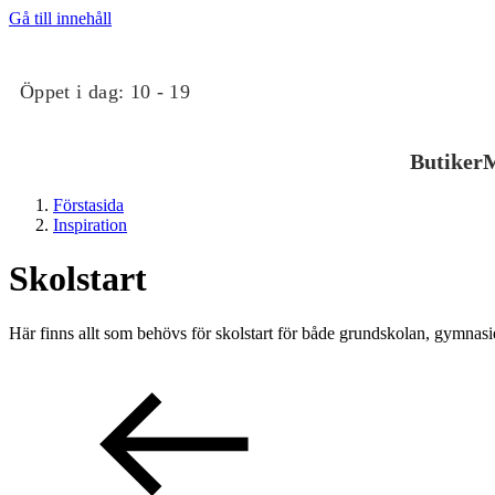
Gå till innehåll
Öppet i dag:
10 - 19
Butiker
M
Förstasida
Inspiration
Skolstart
Här finns allt som behövs för skolstart för både grundskolan, gymnasiet
Butiker
Mat och dryck