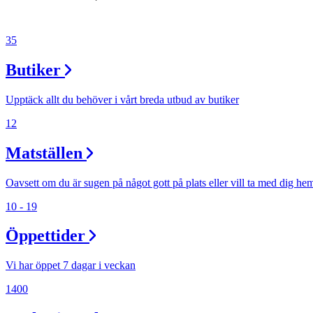
Evenemang
35
Erbjudanden
Butiker
Kundklubb
Upptäck allt du behöver i vårt breda utbud av butiker
12
Inspiration
Matställen
Oavsett om du är sugen på något gott på plats eller vill ta med dig he
Sök
10 - 19
Öppettider
Vi har öppet 7 dagar i veckan
Öppettider
1400
Praktisk information