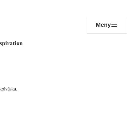
Meny
spiration
skolväska.