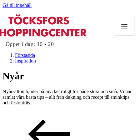
Gå till innehåll
Öppet i dag:
10 - 20
Förstasida
Inspiration
Nyår
Butiker
Nyårsafton bjuder på mycket roligt för både stora och små. Vi har
Mat och dryck
samlat våra bästa tips – allt från dukning och recept till sminktips
och festoutfits.
Evenemang
Erbjudanden
Kundklubb