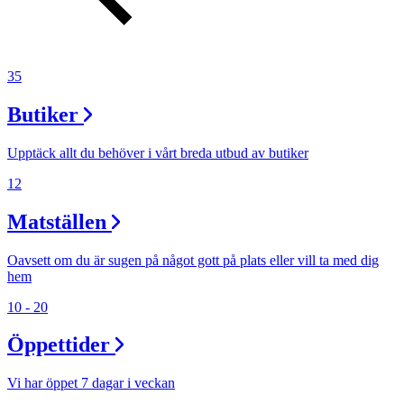
Inspiration
35
Sök
Butiker
Upptäck allt du behöver i vårt breda utbud av butiker
Öppettider
12
Praktisk information
Matställen
Lediga jobb
Oavsett om du är sugen på något gott på plats eller vill ta med dig
Magasin
hem
Presentkort
10 - 20
Min Shopping-app
Öppettider
Vi har öppet 7 dagar i veckan