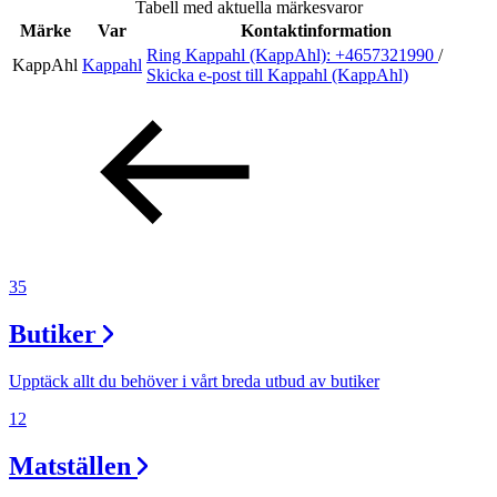
Tabell med aktuella märkesvaror
Inspiration
Märke
Var
Kontaktinformation
Ring Kappahl (KappAhl):
+4657321990
/
KappAhl
Kappahl
Skicka e-post
till Kappahl (KappAhl)
Sök
Öppettider
Praktisk information
35
Lediga jobb
Butiker
Magasin
Presentkort
Upptäck allt du behöver i vårt breda utbud av butiker
Min Shopping-app
12
Matställen