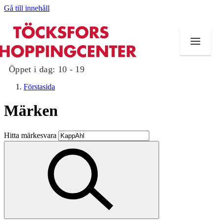
Gå till innehåll
Öppet i dag:
10 - 19
Förstasida
Märken
Butiker
Hitta märkesvara
Mat och dryck
Evenemang
Erbjudanden
Kundklubb