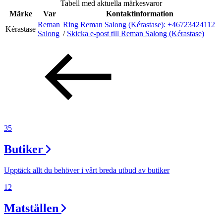
Tabell med aktuella märkesvaror
Inspiration
Märke
Var
Kontaktinformation
Reman
Ring Reman Salong (Kérastase):
+46723424112
Kérastase
Salong
/
Skicka e-post
till Reman Salong (Kérastase)
Sök
Öppettider
Praktisk information
35
Lediga jobb
Butiker
Magasin
Presentkort
Upptäck allt du behöver i vårt breda utbud av butiker
Min Shopping-app
12
Matställen