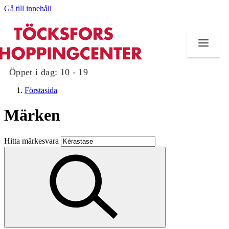
Gå till innehåll
Öppet i dag:
10 - 19
Förstasida
Märken
Butiker
Hitta märkesvara
Mat och dryck
Evenemang
Erbjudanden
Kundklubb