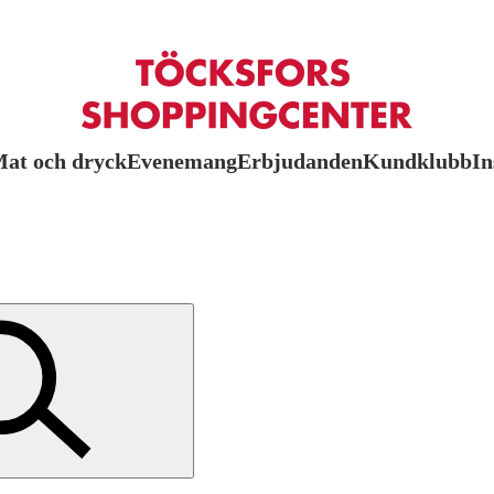
at och dryck
Evenemang
Erbjudanden
Kundklubb
In