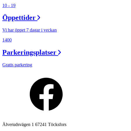
10 - 19
Lediga jobb
Öppettider
Magasin
Presentkort
Vi har öppet 7 dagar i veckan
Min Shopping-app
1400
Parkeringsplatser
Gratis parkering
Älverudsvägen 1 67241 Töcksfors