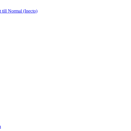
st
till Normal (Inecto)
m