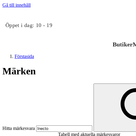
Gå till innehåll
Öppet i dag:
10 - 19
Butiker
M
Förstasida
Märken
Butiker
Mat och dryck
Hitta märkesvara
Tabell med aktuella märkesvaror