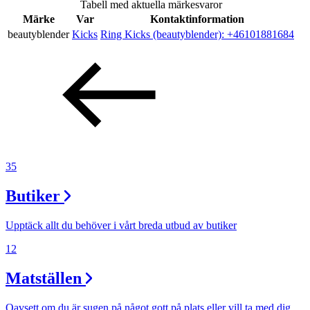
Tabell med aktuella märkesvaror
Inspiration
Märke
Var
Kontaktinformation
beautyblender
Kicks
Ring Kicks (beautyblender):
+46101881684
Sök
Öppettider
Praktisk information
35
Lediga jobb
Butiker
Magasin
Upptäck allt du behöver i vårt breda utbud av butiker
Presentkort
12
Min Shopping-app
Matställen
Oavsett om du är sugen på något gott på plats eller vill ta med dig