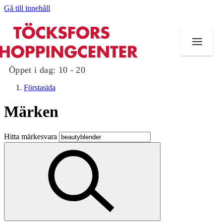
Gå till innehåll
Öppet i dag:
10 - 20
Förstasida
Märken
Butiker
Hitta märkesvara
Mat och dryck
Evenemang
Erbjudanden
Kundklubb