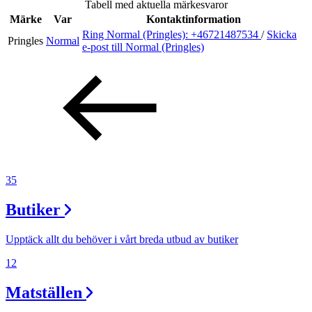
Tabell med aktuella märkesvaror
Inspiration
Märke
Var
Kontaktinformation
Ring Normal (Pringles):
+46721487534
/
Skicka
Pringles
Normal
e-post
till Normal (Pringles)
Sök
Öppettider
Praktisk information
35
Lediga jobb
Butiker
Magasin
Presentkort
Upptäck allt du behöver i vårt breda utbud av butiker
Min Shopping-app
12
Matställen