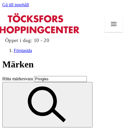
Gå till innehåll
Öppet i dag:
10 - 20
Förstasida
Märken
Butiker
Hitta märkesvara
Mat och dryck
Evenemang
Erbjudanden
Kundklubb