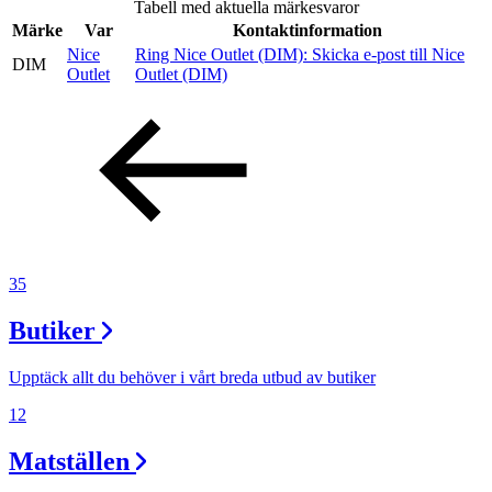
Tabell med aktuella märkesvaror
Inspiration
Märke
Var
Kontaktinformation
Nice
Ring Nice Outlet (DIM):
Skicka e-post
till Nice
DIM
Outlet
Outlet (DIM)
Sök
Öppettider
Praktisk information
35
Lediga jobb
Butiker
Magasin
Presentkort
Upptäck allt du behöver i vårt breda utbud av butiker
Min Shopping-app
12
Matställen