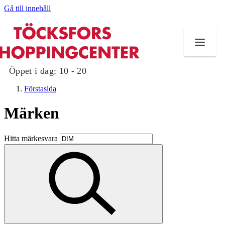
Gå till innehåll
Öppet i dag:
10 - 20
Förstasida
Märken
Butiker
Hitta märkesvara
Mat och dryck
Evenemang
Erbjudanden
Kundklubb