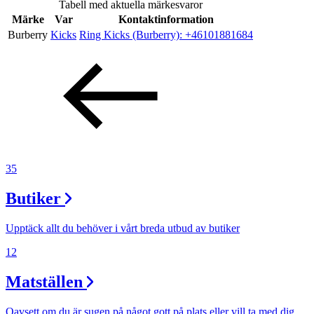
Tabell med aktuella märkesvaror
Inspiration
Märke
Var
Kontaktinformation
Burberry
Kicks
Ring Kicks (Burberry):
+46101881684
Sök
Öppettider
Praktisk information
35
Lediga jobb
Butiker
Magasin
Upptäck allt du behöver i vårt breda utbud av butiker
Presentkort
12
Min Shopping-app
Matställen
Oavsett om du är sugen på något gott på plats eller vill ta med dig