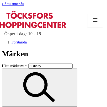
Gå till innehåll
Öppet i dag:
10 - 19
Förstasida
Märken
Butiker
Hitta märkesvara
Mat och dryck
Evenemang
Erbjudanden
Kundklubb