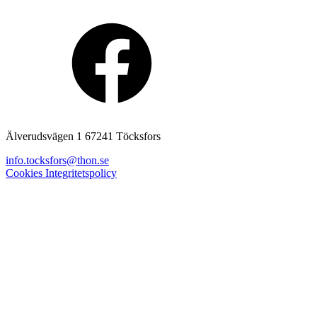
Älverudsvägen 1 67241 Töcksfors
info.tocksfors@thon.se
Cookies
Integritetspolicy