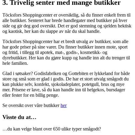
3. Trivelig senter med mange butikker
Töcksfors Shoppingcenter er oversiktlig, så du finner enkelt frem til
alle butikker. Senteret har brede handlegater med butikker på hver
side og gir deg god oversikt. Det er god stemning og sjelden hektisk
og kaotisk, her kan du slappe av når du skal handle.
Töcksfors Shoppingcenter har et bredt utvalg av butikker, som alle
har gode priser på sine varer. Du finner butikker innen mote, sport
og fritid, i tillegg til apotek, mat-, godis-, kosmetikk- og
dyrebutikker. Her kan du gjøre kupp og handle inn alt du trenger til
hele familien.
Glad i søtsaker? Godisfabriken og Gottebiten er lykkeland for både
store og små som er glad i godis. De har et stort utvalg smågodt du
kan plukke selv, konfekt, sjokoladeplater, potetgull, brus og mye
mer. Prisene er lave, så du kan handle inn til helgekos, bursdager
eller fester for en billig penge.
Se oversikt over våre butikker
her
Visste du at…
…du kan velge blant over 650 ulike typer smågodt?