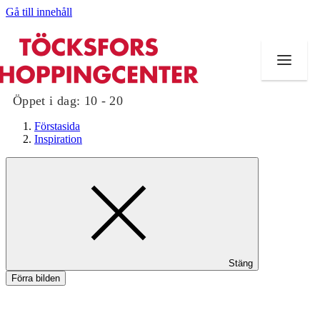
Gå till innehåll
Öppet i dag:
10 - 20
Förstasida
Inspiration
Butiker
Mat och dryck
Evenemang
Stäng
Erbjudanden
Förra bilden
Kundklubb