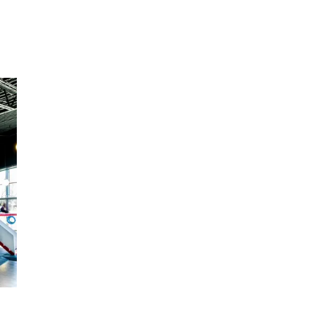
Inspiration
Sök
Öppettider
Praktisk information
Lediga jobb
Magasin
Presentkort
Min Shopping-app