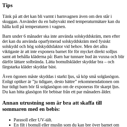
Tips
Tänk på att det kan bli varmt i barnvagnen även om den står i
skuggan. Använder du en babyvakt med temperaturmätare kan du
hålla koll på temperaturen i vagnen.
Barn under 6 månader ska inte använda solskyddskräm, men efter
det kan du använda oparfymerad solskyddskräm med fysiskt
solskydd och hög solskyddsfaktor vid behov. Men det allra
viktigaste är att inte exponera barnet för för mycket direkt solljus
samt att behålla kläderna på: Barn har tunnare hud än vuxna och blir
därför lättare solbrända. Lätta bomullskläder skyddar bra – och
färgstarka kläder skyddar bäst.
Även ögonen måste skyddas i starkt ljus, så köp små solglasögon.
Enligt optiker är ”ju tidigare, desto bättre” rekommendationen om
hur tidigt barn bör få solglasögon om de exponeras för skarpt ljus.
Du kan hitta glasögon för bebisar från ett par månaders ålder.
Annan utrustning som är bra att skaffa till
sommaren med en bebis:
Parasoll eller UV-tält.
En filt i bomull eller muslin som du kan bre över barnet om