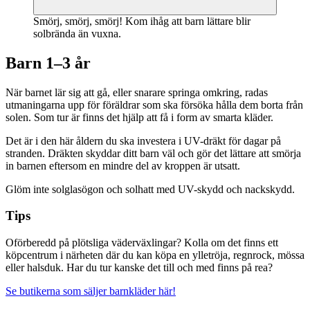
Smörj, smörj, smörj! Kom ihåg att barn lättare blir
solbrända än vuxna.
Barn 1–3 år
När barnet lär sig att gå, eller snarare springa omkring, radas
utmaningarna upp för föräldrar som ska försöka hålla dem borta från
solen. Som tur är finns det hjälp att få i form av smarta kläder.
Det är i den här åldern du ska investera i UV-dräkt för dagar på
stranden. Dräkten skyddar ditt barn väl och gör det lättare att smörja
in barnen eftersom en mindre del av kroppen är utsatt.
Glöm inte solglasögon och solhatt med UV-skydd och nackskydd.
Tips
Oförberedd på plötsliga väderväxlingar? Kolla om det finns ett
köpcentrum i närheten där du kan köpa en ylletröja, regnrock, mössa
eller halsduk. Har du tur kanske det till och med finns på rea?
Se butikerna som säljer barnkläder här!