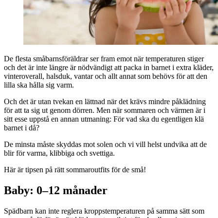
De flesta småbarnsföräldrar ser fram emot när temperaturen stiger
och det är inte längre är nödvändigt att packa in barnet i extra kläder,
vinteroverall, halsduk, vantar och allt annat som behövs för att den
lilla ska hålla sig varm.
Och det är utan tvekan en lättnad när det krävs mindre påklädning
för att ta sig ut genom dörren. Men när sommaren och värmen är i
sitt esse uppstå en annan utmaning: För vad ska du egentligen klä
barnet i då?
De minsta måste skyddas mot solen och vi vill helst undvika att de
blir för varma, klibbiga och svettiga.
Här är tipsen på rätt sommaroutfits för de små!
Baby: 0–12 månader
Spädbarn kan inte reglera kroppstemperaturen på samma sätt som