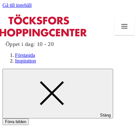
Gå till innehåll
Öppet i dag:
10 - 20
Förstasida
Inspiration
Butiker
Mat och dryck
Evenemang
Stäng
Erbjudanden
Förra bilden
Kundklubb