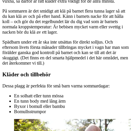
vuxna, så därför är rätt kläder extra viktigt för de allra minsta.
På sommaren är det smidigt att klä på barnet flera tunna lager så att
du kan klä av och på efter hand. Känn i barnets nacke för att hålla
koll – och gör du det regelbundet lär du dig vad som är barnets
normala kroppstemperatur: Är bebisen mycket varm eller svettig i
nacken bör du klä av ett lager.
Spädbarn under ett år ska inte utsättas för direkt solljus. Och
eftersom livets första månader tillbringas mycket i vagn har man som
förälder ganska god kontroll på barnet och kan se till att det är
skuggigt. (Det finns en del smarta hjälpmedel i det här området, men
det återkommer vi till.)
Kläder och tillbehör
Dessa plagg är perfekta för små barn varma sommardagar:
En solhatt eller tunn mössa
En tunn body med lång ärm
Byxor i bomull eller bambu
Bomullsstrumpor