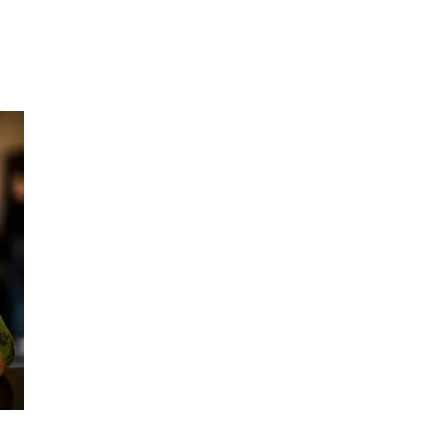
Inspiration
Sök
Öppettider
Praktisk information
Lediga jobb
Magasin
Presentkort
Min Shopping-app