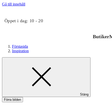
Gå till innehåll
Öppet i dag:
10 - 20
Butiker
M
Förstasida
Inspiration
Butiker
Stäng
Mat och dryck
Förra bilden