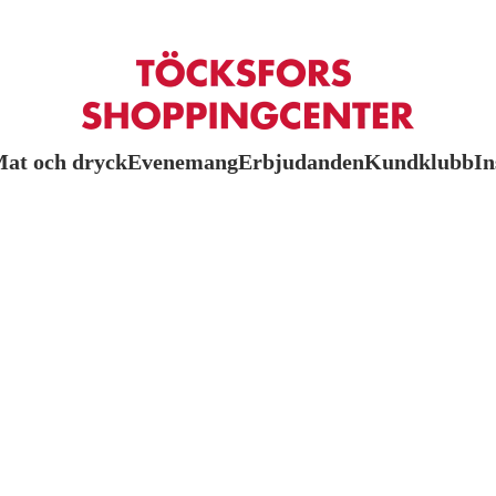
at och dryck
Evenemang
Erbjudanden
Kundklubb
In