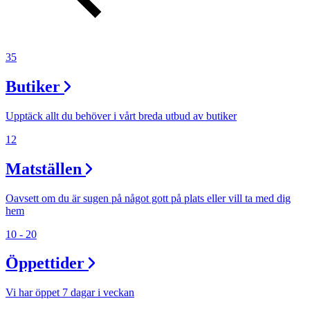
Inspiration
35
Sök
Butiker
Upptäck allt du behöver i vårt breda utbud av butiker
Öppettider
12
Praktisk information
Matställen
Lediga jobb
Oavsett om du är sugen på något gott på plats eller vill ta med dig
Magasin
hem
Presentkort
10 - 20
Min Shopping-app
Öppettider
Vi har öppet 7 dagar i veckan