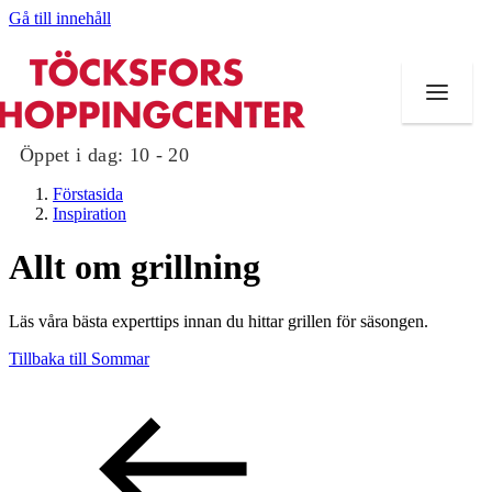
Gå till innehåll
Öppet i dag:
10 - 20
Förstasida
Inspiration
Allt om grillning
Butiker
Läs våra bästa experttips innan du hittar grillen för säsongen.
Mat och dryck
Tillbaka till Sommar
Evenemang
Erbjudanden
Kundklubb