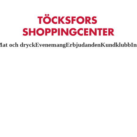
at och dryck
Evenemang
Erbjudanden
Kundklubb
In