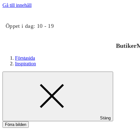
Gå till innehåll
Öppet i dag:
10 - 19
Butiker
M
Förstasida
Inspiration
Butiker
Stäng
Mat och dryck
Förra bilden