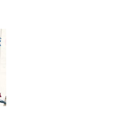
Inspiration
Sök
Öppettider
Praktisk information
Lediga jobb
Magasin
Presentkort
Min Shopping-app