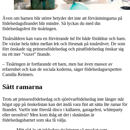
Även om barnen blir större betyder det inte att förväntningarna på
födelsedagsfirandet blir mindre. Så lyckas du med din
födelsedagsfest för tioåringen.
Tioårsåldern kan vara en förvirrande tid för både föräldrar och barn.
De växlar hela tiden mellan lek och försmak på tonårslivet. De som
förr önskade sig prinsessfödelsedag och piratfödelsedag önskar sig
nu ett mer ”vuxet” firande.
– Tioåringen är fortfarande ett barn, men har även massor av
erfarenhet och kan de sociala koderna, säger födelsedagsexperten
Camilla Reimers.
Sätt ramarna
Trots att prinsessfödelsedag och sjörövarfödelsedag inte längre står
högst upp på önskelistan kan det ändå vara fint att sätta lite ramar för
firandet. Varför inte föreslå disco i källaren, garagefest, whiteparty
eller neonfest? Men kom ihåg att det i slutändan är
födelsedagsbarnet som ska få välja.
- Mitt råd är att inkludera tioåringen så mycket som