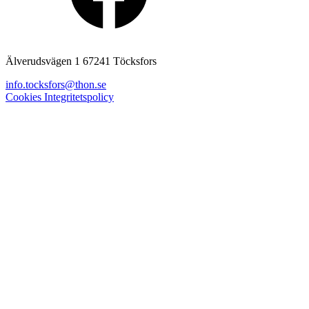
Älverudsvägen 1 67241 Töcksfors
info.tocksfors@thon.se
Cookies
Integritetspolicy