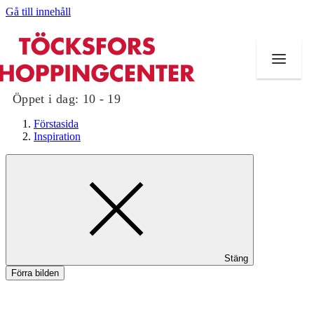
Gå till innehåll
Öppet i dag:
10 - 19
Förstasida
Inspiration
Butiker
Mat och dryck
Evenemang
Stäng
Erbjudanden
Förra bilden
Kundklubb