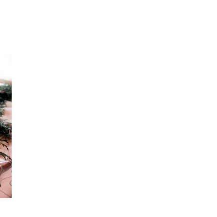
Inspiration
Sök
Öppettider
Praktisk information
Lediga jobb
Magasin
Presentkort
Min Shopping-app