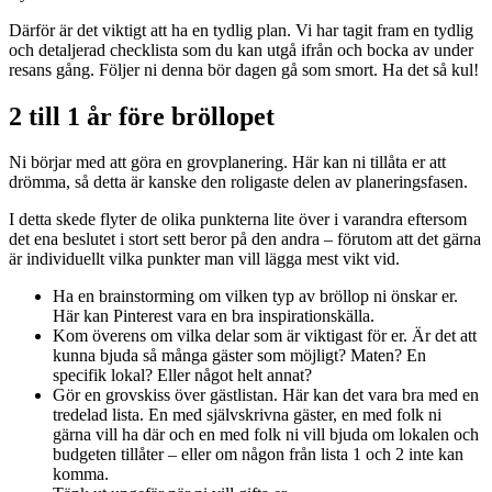
Därför är det viktigt att ha en tydlig plan. Vi har tagit fram en tydlig
och detaljerad checklista som du kan utgå ifrån och bocka av under
resans gång. Följer ni denna bör dagen gå som smort. Ha det så kul!
2 till 1 år före bröllopet
Ni börjar med att göra en grovplanering. Här kan ni tillåta er att
drömma, så detta är kanske den roligaste delen av planeringsfasen.
I detta skede flyter de olika punkterna lite över i varandra eftersom
det ena beslutet i stort sett beror på den andra – förutom att det gärna
är individuellt vilka punkter man vill lägga mest vikt vid.
Ha en brainstorming om vilken typ av bröllop ni önskar er.
Här kan Pinterest vara en bra inspirationskälla.
Kom överens om vilka delar som är viktigast för er. Är det att
kunna bjuda så många gäster som möjligt? Maten? En
specifik lokal? Eller något helt annat?
Gör en grovskiss över gästlistan. Här kan det vara bra med en
tredelad lista. En med självskrivna gäster, en med folk ni
gärna vill ha där och en med folk ni vill bjuda om lokalen och
budgeten tillåter – eller om någon från lista 1 och 2 inte kan
komma.