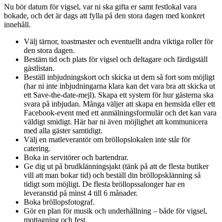
Nu bör datum för vigsel, var ni ska gifta er samt festlokal vara
bokade, och det är dags att fylla på den stora dagen med konkret
innehåll.
Välj tärnor, toastmaster och eventuellt andra viktiga roller för
den stora dagen.
Bestäm tid och plats för vigsel och deltagare och färdigställ
gästlistan.
Beställ inbjudningskort och skicka ut dem så fort som möjligt
(har ni inte inbjudningarna klara kan det vara bra att skicka ut
ett Save-the-date-mejl). Skapa ett system för hur gästerna ska
svara på inbjudan. Många väljer att skapa en hemsida eller ett
Facebook-event med ett anmälningsformulär och det kan vara
väldigt smidigt. Här har ni även möjlighet att kommunicera
med alla gäster samtidigt.
Välj en matleverantör om bröllopslokalen inte står för
catering.
Boka in servitörer och bartendrar.
Ge dig ut på brudklänningsjakt (tänk på att de flesta butiker
vill att man bokar tid) och beställ din bröllopsklänning så
tidigt som möjligt. De flesta bröllopssalonger har en
leveranstid på minst 4 till 6 månader.
Boka bröllopsfotograf.
Gör en plan för musik och underhållning – både för vigsel,
mottagning och fest.