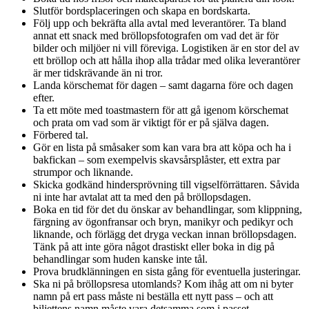
Slutför bordsplaceringen och skapa en bordskarta.
Följ upp och bekräfta alla avtal med leverantörer. Ta bland
annat ett snack med bröllopsfotografen om vad det är för
bilder och miljöer ni vill föreviga. Logistiken är en stor del av
ett bröllop och att hålla ihop alla trådar med olika leverantörer
är mer tidskrävande än ni tror.
Landa körschemat för dagen – samt dagarna före och dagen
efter.
Ta ett möte med toastmastern för att gå igenom körschemat
och prata om vad som är viktigt för er på själva dagen.
Förbered tal.
Gör en lista på småsaker som kan vara bra att köpa och ha i
bakfickan – som exempelvis skavsårsplåster, ett extra par
strumpor och liknande.
Skicka godkänd hindersprövning till vigselförrättaren. Såvida
ni inte har avtalat att ta med den på bröllopsdagen.
Boka en tid för det du önskar av behandlingar, som klippning,
färgning av ögonfransar och bryn, manikyr och pedikyr och
liknande, och förlägg det dryga veckan innan bröllopsdagen.
Tänk på att inte göra något drastiskt eller boka in dig på
behandlingar som huden kanske inte tål.
Prova brudklänningen en sista gång för eventuella justeringar.
Ska ni på bröllopsresa utomlands? Kom ihåg att om ni byter
namn på ert pass måste ni beställa ett nytt pass – och att
biljettens namn måste vara detsamma som i passet.