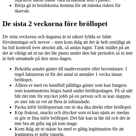
Börja gå in brudskorna hemma för att minska risken för
skavsår.
De sista 2 veckorna före bröllopet
De sista veckorna och dagarna är ni säkert fyllda av både
förväntningar och nerver – men kom ihåg att det är helt omöjligt att
ha full kontroll över absolut allt, så andas lugnt. Tänk istället på att
det är viktigt att ni tar det lite piano under den här perioden så ni inte
är helt utmattade på den stora dagen.
Bekräfta antalet gäster till matleverantör eller hovmästare. I
regel faktureras ni för det antal ni anmäler 1 vecka innan
bröllopet.
Alliera er med en handfull pålitliga gäster som kan fungera
som toastmasterns högra hand under bröllopsdagen. På så sätt
blir det inte för mycket jobb på en person och ni kan slappna
av mer när ni vet att flera är inblandade.
Packa inför bröllopsresan om ni ska åka direkt efter bröllopet.
Köp frukost, snacks och drycker som ni kan njuta av medan
ni gör er fina inför bröllopet. Det här kan ta lite tid och det är
inte bra att gifta sig på tom mage.
Kom ihåg att ni måste ha med er giltig legitimation för att
legitimera er inför vigseln.