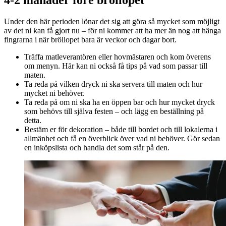
4-2 månader före bröllopet
Under den här perioden lönar det sig att göra så mycket som möjligt
av det ni kan få gjort nu – för ni kommer att ha mer än nog att hänga
fingrarna i när bröllopet bara är veckor och dagar bort.
Träffa matleverantören eller hovmästaren och kom överens
om menyn. Här kan ni också få tips på vad som passar till
maten.
Ta reda på vilken dryck ni ska servera till maten och hur
mycket ni behöver.
Ta reda på om ni ska ha en öppen bar och hur mycket dryck
som behövs till själva festen – och lägg en beställning på
detta.
Bestäm er för dekoration – både till bordet och till lokalerna i
allmänhet och få en överblick över vad ni behöver. Gör sedan
en inköpslista och handla det som står på den.