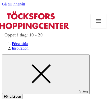
Gå till innehåll
Öppet i dag:
10 - 20
Förstasida
Inspiration
Butiker
Mat och dryck
Evenemang
Stäng
Erbjudanden
Förra bilden
Kundklubb