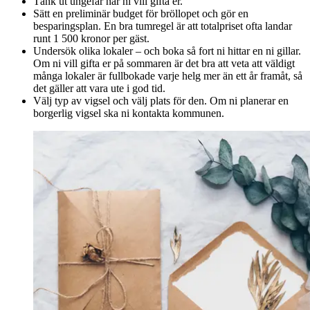
Tänk ut ungefär när ni vill gifta er.
Sätt en preliminär budget för bröllopet och gör en
besparingsplan. En bra tumregel är att totalpriset ofta landar
runt 1 500 kronor per gäst.
Undersök olika lokaler – och boka så fort ni hittar en ni gillar.
Om ni vill gifta er på sommaren är det bra att veta att väldigt
många lokaler är fullbokade varje helg mer än ett år framåt, så
det gäller att vara ute i god tid.
Välj typ av vigsel och välj plats för den. Om ni planerar en
borgerlig vigsel ska ni kontakta kommunen.