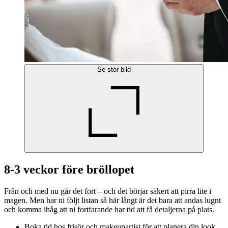
Se stor bild
8-3 veckor före bröllopet
Från och med nu går det fort – och det börjar säkert att pirra lite i
magen. Men har ni följt listan så här långt är det bara att andas lugnt
och komma ihåg att ni fortfarande har tid att få detaljerna på plats.
Boka tid hos frisör och makeupartist för att planera din look.