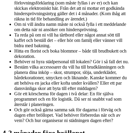
förlovningsförklaring (som måste fyllas i av er) och kan
skickas elektroniskt här. Från det att ni mottar ert godkända
hindersprövningsintyg gäller det i 4 månader. (Kom ihåg att
räkna in tid för behandling av ärendet.)
Om ni vill ändra namn måste ni också fylla i ett meddelande
om detta när ni ansöker om hindersprövning.
Ta reda på om ni vill ha tårtbord eller något annat sött till
kaffet och beställ det – eller hör om familj eller vänner vill
bidra med bakning.
Hitta en florist och boka blommor – både till brudbukett och
dekoration.
Behöver ni hyra städpersonal till lokalen? Gör i så fall det nu.
Bestäm vilka accessoarer du vill ha till brudklänningen och
planera dina inköp – skor, strumpor, slöja, underkläder,
hårdekorationer, smycken och liknande. Kanske kommer du
att behöva en jacka eller kofta under kvällen? Eller ett par
dansvänliga skor att byta till efter middagen?
Gör ett körschema för dagen i två delar: En för själva
programmet och en för logistik. Då ser ni snabbt vad som
återstår i planeringen.
Och gör också gärna samma sak för dagarna i förväg och
dagen efter bröllopet. Vad behöver förberedas när och av
vem? Och hur organiserar ni städningen dagen efter?