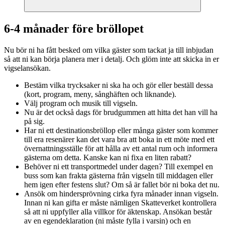
6-4 månader före bröllopet
Nu bör ni ha fått besked om vilka gäster som tackat ja till inbjudan
så att ni kan börja planera mer i detalj. Och glöm inte att skicka in er
vigselansökan.
Bestäm vilka trycksaker ni ska ha och gör eller beställ dessa
(kort, program, meny, sånghäften och liknande).
Välj program och musik till vigseln.
Nu är det också dags för brudgummen att hitta det han vill ha
på sig.
Har ni ett destinationsbröllop eller många gäster som kommer
till era resenärer kan det vara bra att boka in ett möte med ett
övernattningsställe för att hålla av ett antal rum och informera
gästerna om detta. Kanske kan ni fixa en liten rabatt?
Behöver ni ett transportmedel under dagen? Till exempel en
buss som kan frakta gästerna från vigseln till middagen eller
hem igen efter festens slut? Om så är fallet bör ni boka det nu.
Ansök om hindersprövning cirka fyra månader innan vigseln.
Innan ni kan gifta er måste nämligen Skatteverket kontrollera
så att ni uppfyller alla villkor för äktenskap. Ansökan består
av en egendeklaration (ni måste fylla i varsin) och en