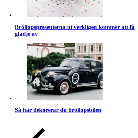
Bröllopspresenterna ni verkligen kommer att få
glädje av
Så här dekorerar du bröllopsbilen