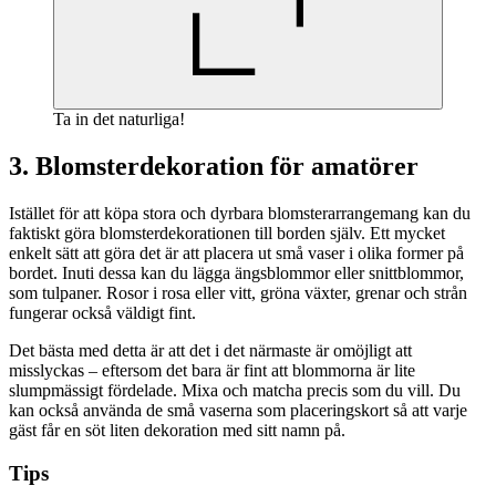
Ta in det naturliga!
3. Blomsterdekoration för amatörer
Istället för att köpa stora och dyrbara blomsterarrangemang kan du
faktiskt göra blomsterdekorationen till borden själv. Ett mycket
enkelt sätt att göra det är att placera ut små vaser i olika former på
bordet. Inuti dessa kan du lägga ängsblommor eller snittblommor,
som tulpaner. Rosor i rosa eller vitt, gröna växter, grenar och strån
fungerar också väldigt fint.
Det bästa med detta är att det i det närmaste är omöjligt att
misslyckas – eftersom det bara är fint att blommorna är lite
slumpmässigt fördelade. Mixa och matcha precis som du vill. Du
kan också använda de små vaserna som placeringskort så att varje
gäst får en söt liten dekoration med sitt namn på.
Tips