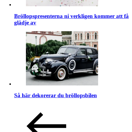
Bröllopspresenterna ni verkligen kommer att få
glädje av
Så här dekorerar du bröllopsbilen