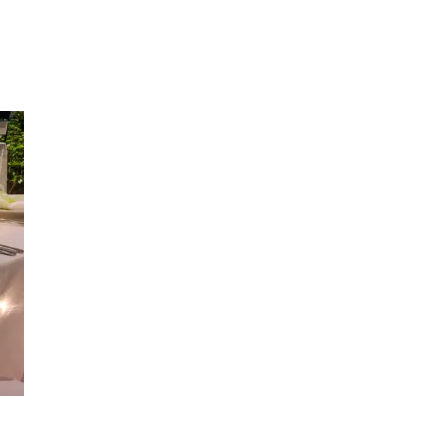
Inspiration
Sök
Öppettider
Praktisk information
Lediga jobb
Magasin
Presentkort
Min Shopping-app