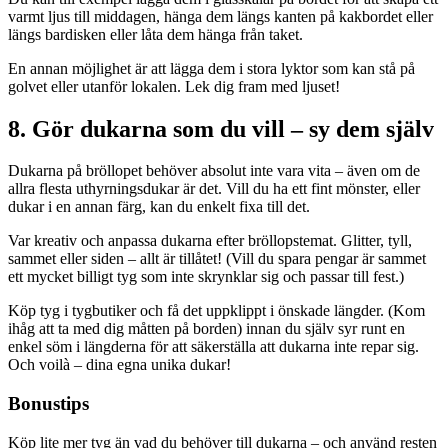
varmt ljus till middagen, hänga dem längs kanten på kakbordet eller
längs bardisken eller låta dem hänga från taket.
En annan möjlighet är att lägga dem i stora lyktor som kan stå på
golvet eller utanför lokalen. Lek dig fram med ljuset!
8. Gör dukarna som du vill – sy dem själv
Dukarna på bröllopet behöver absolut inte vara vita – även om de
allra flesta uthyrningsdukar är det. Vill du ha ett fint mönster, eller
dukar i en annan färg, kan du enkelt fixa till det.
Var kreativ och anpassa dukarna efter bröllopstemat. Glitter, tyll,
sammet eller siden – allt är tillåtet! (Vill du spara pengar är sammet
ett mycket billigt tyg som inte skrynklar sig och passar till fest.)
Köp tyg i tygbutiker och få det uppklippt i önskade längder. (Kom
ihåg att ta med dig måtten på borden) innan du själv syr runt en
enkel söm i längderna för att säkerställa att dukarna inte repar sig.
Och voilà – dina egna unika dukar!
Bonustips
Köp lite mer tyg än vad du behöver till dukarna – och använd resten