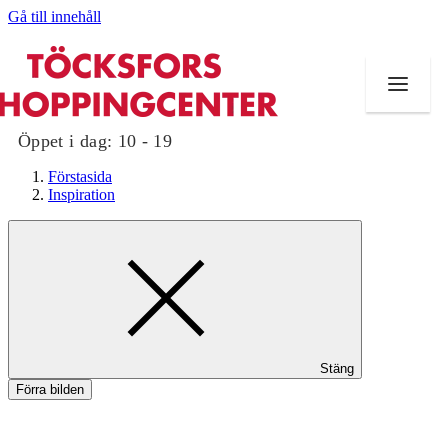
Gå till innehåll
Öppet i dag:
10 - 19
Förstasida
Inspiration
Butiker
Mat och dryck
Evenemang
Stäng
Erbjudanden
Förra bilden
Kundklubb