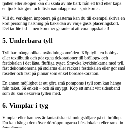
fjällen eller skogen kan du skala av lite bark från ett träd eller kapa
en tjock trädgren och fästa namnlapparna i sprickorna.
Vill du verkligen imponera på gästerna kan du till exempel skriva en
kort personlig hälsning på baksidan av varje gästs placeringskort.
Det tar lite tid – men kommer garanterat att vara uppskattat!
5. Underbara tyll
Tyll har många olika användningsområden. Köp tyll i en hobby-
eller textilbutik och gör egna dekorationer till bröllops- och
festlokalen i det lätta, fluffiga tyget. Smycka kyrkbänkarna med tyll,
fäst dekorationerna på stolarna eller räcket i festlokalen eller gör små
rosetter och fäst på pinnar som enkel bordsdekoration.
En annan möjlighet är att göra små pompoms i tyll som kan hänga
från taket. Så enkelt – och så snyggt! Köp ett smalt vitt sidenband
som du kan dekorera tyllen med.
6. Vimplar i tyg
Vimplar eller banners är fantastiska stämningshöjare på ett bröllop.
Du kan hänga dem över dörröppningarna i festlokalen eller rama in
fotoväggen.