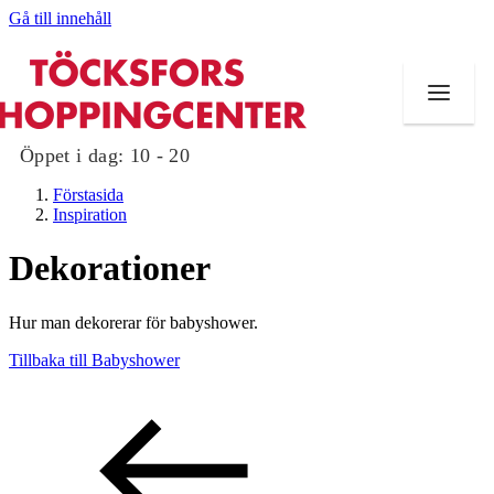
Gå till innehåll
Öppet i dag:
10 - 20
Förstasida
Inspiration
Dekorationer
Butiker
Hur man dekorerar för babyshower.
Mat och dryck
Tillbaka till Babyshower
Evenemang
Erbjudanden
Kundklubb