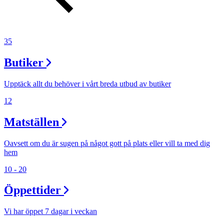
Inspiration
35
Sök
Butiker
Upptäck allt du behöver i vårt breda utbud av butiker
Öppettider
12
Praktisk information
Matställen
Lediga jobb
Oavsett om du är sugen på något gott på plats eller vill ta med dig
Magasin
hem
Presentkort
10 - 20
Min Shopping-app
Öppettider
Vi har öppet 7 dagar i veckan