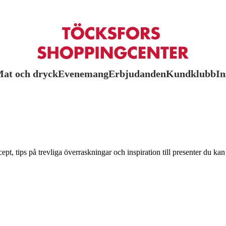
at och dryck
Evenemang
Erbjudanden
Kundklubb
In
t, tips på trevliga överraskningar och inspiration till presenter du kan