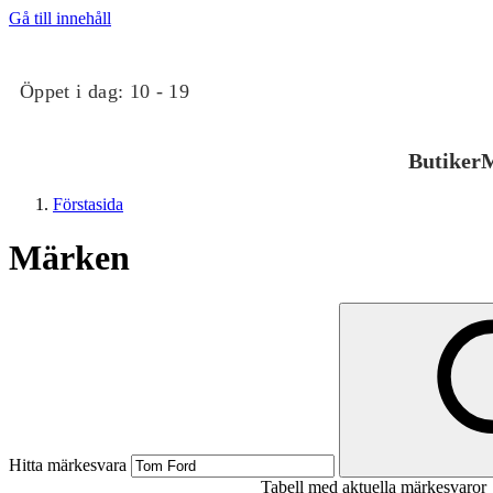
Gå till innehåll
Öppet i dag:
10 - 19
Butiker
M
Förstasida
Märken
Butiker
Mat och dryck
Hitta märkesvara
Tabell med aktuella märkesvaror