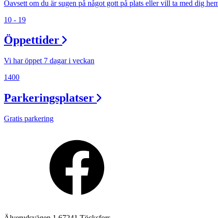
Oavsett om du är sugen på något gott på plats eller vill ta med dig he
Lediga jobb
10 - 19
Magasin
Öppettider
Presentkort
Vi har öppet 7 dagar i veckan
Min Shopping-app
1400
Parkeringsplatser
Gratis parkering
Älverudsvägen 1 67241 Töcksfors