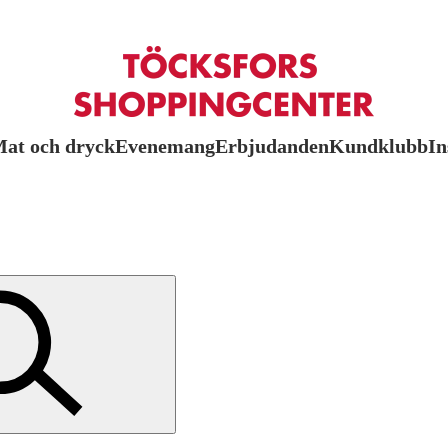
at och dryck
Evenemang
Erbjudanden
Kundklubb
In