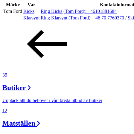
Evenemang
Märke
Var
Kontaktinformat
Tom Ford
Kicks
Ring Kicks (Tom Ford):
+46101881684
Klarsynt
Ring Klarsynt (Tom Ford):
+46 70 7760370
/
Ski
Erbjudanden
Kundklubb
Inspiration
35
Butiker
Sök
Upptäck allt du behöver i vårt breda utbud av butiker
12
Öppettider
Matställen
Praktisk information