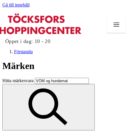
Gå till innehåll
Öppet i dag:
10 - 20
Förstasida
Märken
Butiker
Hitta märkesvara
Mat och dryck
Evenemang
Erbjudanden
Kundklubb