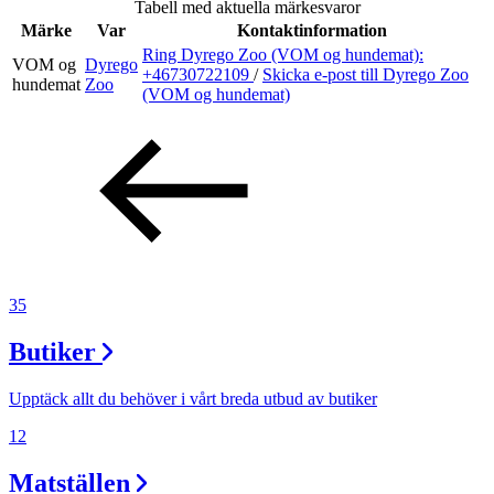
Tabell med aktuella märkesvaror
Inspiration
Märke
Var
Kontaktinformation
Ring Dyrego Zoo (VOM og hundemat):
VOM og
Dyrego
+46730722109
/
Skicka e-post
till Dyrego Zoo
hundemat
Zoo
(VOM og hundemat)
Sök
Öppettider
Praktisk information
Lediga jobb
35
Magasin
Butiker
Presentkort
Upptäck allt du behöver i vårt breda utbud av butiker
Min Shopping-app
12
Matställen