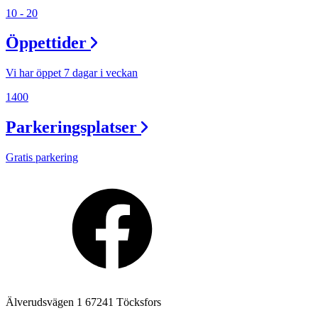
10 - 20
Lediga jobb
Öppettider
Magasin
Presentkort
Vi har öppet 7 dagar i veckan
Min Shopping-app
1400
Parkeringsplatser
Gratis parkering
Älverudsvägen 1 67241 Töcksfors