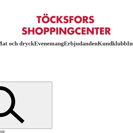
at och dryck
Evenemang
Erbjudanden
Kundklubb
In
ror