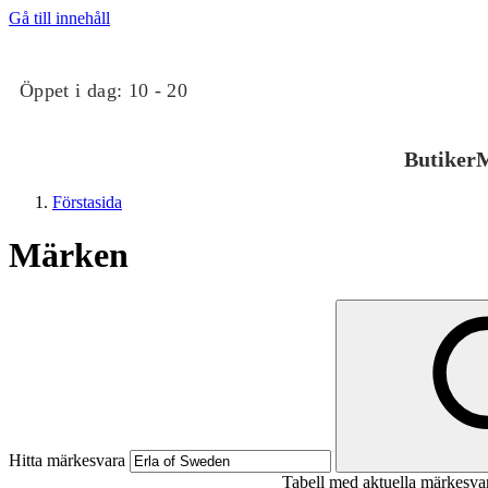
Gå till innehåll
Öppet i dag:
10 - 20
Butiker
M
Förstasida
Märken
Butiker
Mat och dryck
Hitta märkesvara
Tabell med aktuella märkesva