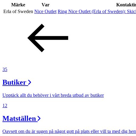
Evenemang
Märke
Var
Kontakti
Erla of Sweden
Nice Outlet
Ring Nice Outlet (Erla of Sweden):
Skic
Erbjudanden
Kundklubb
Inspiration
35
Butiker
Sök
Upptäck allt du behöver i vårt breda utbud av butiker
12
Matställen
Öppettider
Praktisk information
Oavsett om du är sugen på något gott på plats eller vill ta med dig he