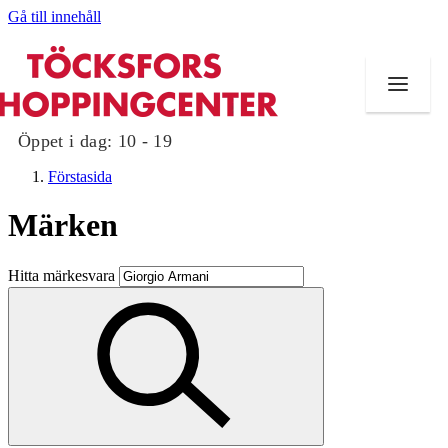
Gå till innehåll
Öppet i dag:
10 - 19
Förstasida
Märken
Butiker
Hitta märkesvara
Mat och dryck
Evenemang
Erbjudanden
Kundklubb