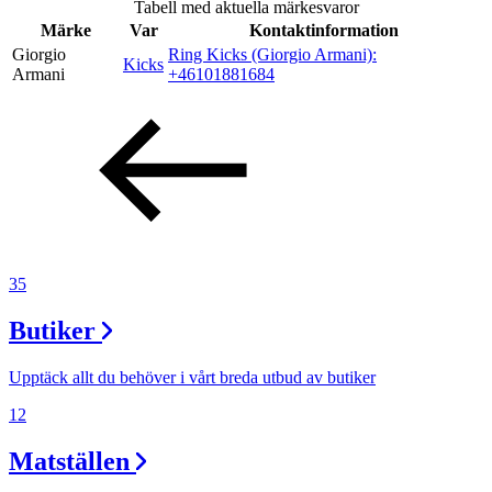
Tabell med aktuella märkesvaror
Inspiration
Märke
Var
Kontaktinformation
Giorgio
Ring Kicks (Giorgio Armani):
Kicks
Armani
+46101881684
Sök
Öppettider
Praktisk information
35
Lediga jobb
Butiker
Magasin
Presentkort
Upptäck allt du behöver i vårt breda utbud av butiker
Min Shopping-app
12
Matställen