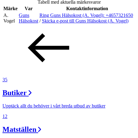
Tabell med aktuella märkesvaror
Inspiration
Märke
Var
Kontaktinformation
A.
Guns
Ring Guns Hälsokost (A. Vogel):
+4657321650
Vogel
Hälsokost
/
Skicka e-post
till Guns Hälsokost (A. Vogel)
Sök
Öppettider
Praktisk information
35
Lediga jobb
Butiker
Magasin
Presentkort
Upptäck allt du behöver i vårt breda utbud av butiker
Min Shopping-app
12
Matställen