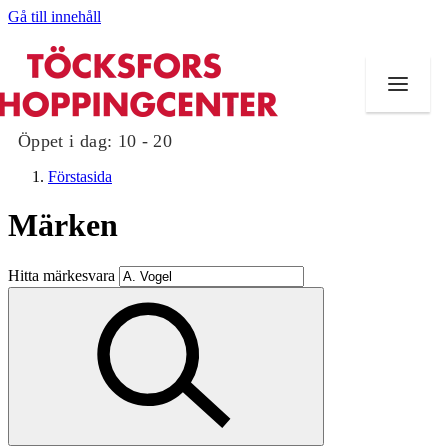
Gå till innehåll
Öppet i dag:
10 - 20
Förstasida
Märken
Butiker
Hitta märkesvara
Mat och dryck
Evenemang
Erbjudanden
Kundklubb